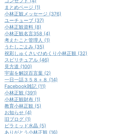
コンセプト (4)
まとめページ (1)
小林正観メッセージ (376)
ユーチューブ (37)
小林正観資料 (8)
小林正観名言358 (4)
考えたこと管理人 (1)
うたしごよみ (35)
祝彩しゅくさいひめくり小林正観 (32)
スピリチュアル (46)
見方道 (100)
宇宙を解説百言葉 (2)
一日一話３５８＋８ (14)
Facebook雑記 (11)
小林正観 (391)
小林正観財布 (1)
教育小林正観 (5)
お知らせ (4)
旧ブログ (1)
ピラミッド水晶 (5)
ありがとう小林正観 (16)