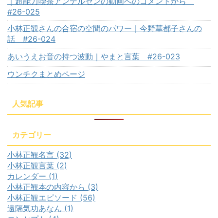
｜超能力喫茶アンデルセンの動画へのコメントから
#26-025
小林正観さんの合宿の空間のパワー｜今野華都子さんの
話 #26-024
あいうえお音の持つ波動｜やまと言葉 #26-023
ウンチクまとめページ
人気記事
カテゴリー
小林正観名言 (32)
小林正観言葉 (2)
カレンダー (1)
小林正観本の内容から (3)
小林正観エピソード (56)
遠隔気功あなん (1)