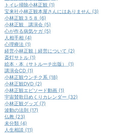
トイレ掃除小林正観 (1)
宝来社小林正観本屋さんにはありません (3)
小林正観３５８ (6)
小林正観 講演会 (5)
心が作る病気ケガ (5)
人相手相 (4)
心理療法 (1)
経営小林正観｜経営について (2)
斎灯サトル (1)
絵本・本（サトルーチ出版） (1)
講演会CD (1)
小林正観ウンチク系 (18)
小林正観DVD (2)
小林正観エピソード動画 (1)
宇宙賛歌日めくりカレンダー (32)
小林正観グッズ (7)
波動の法則 (17)
仏教 (23)
未分類 (4)
人生相談 (11)