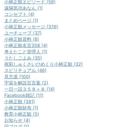
小林正観エピソード (56)
遠隔気功あなん (1)
コンセプト (4)
まとめページ (1)
小林正観メッセージ (376)
ユーチューブ (37)
小林正観資料 (8)
小林正観名言358 (4)
考えたこと管理人 (1)
うたしごよみ (35)
祝彩しゅくさいひめくり小林正観 (32)
スピリチュアル (46)
見方道 (100)
宇宙を解説百言葉 (2)
一日一話３５８＋８ (14)
Facebook雑記 (11)
小林正観 (391)
小林正観財布 (1)
教育小林正観 (5)
お知らせ (4)
旧ブログ (1)