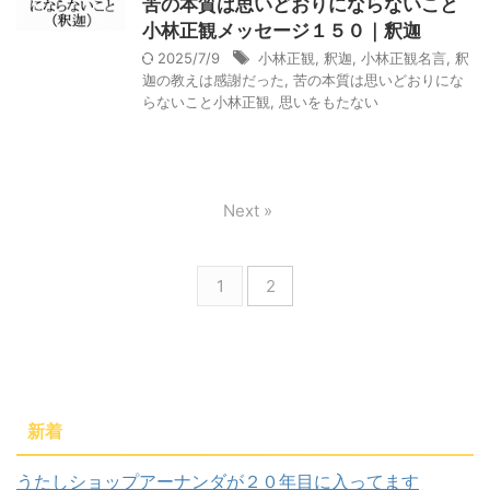
苦の本質は思いどおりにならないこと
小林正観メッセージ１５０｜釈迦
2025/7/9
小林正観
,
釈迦
,
小林正観名言
,
釈
迦の教えは感謝だった
,
苦の本質は思いどおりにな
らないこと小林正観
,
思いをもたない
Next »
1
2
新着
うたしショップアーナンダが２０年目に入ってます