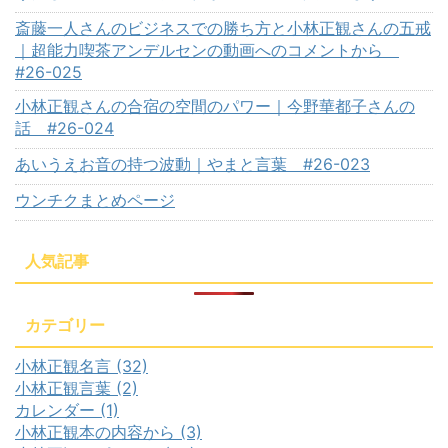
斎藤一人さんのビジネスでの勝ち方と小林正観さんの五戒
｜超能力喫茶アンデルセンの動画へのコメントから
#26-025
小林正観さんの合宿の空間のパワー｜今野華都子さんの
話 #26-024
あいうえお音の持つ波動｜やまと言葉 #26-023
ウンチクまとめページ
人気記事
カテゴリー
小林正観名言 (32)
小林正観言葉 (2)
カレンダー (1)
小林正観本の内容から (3)