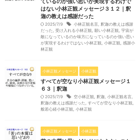
ているのか強い思いが実現するわけで
はない小林正観メッセージ３１２｜釈
迦の教えは感謝だった
2025/7/9
小林正観名言
,
釈迦の教えは感謝
だった
,
受け入れる小林正観
,
願い小林正観
,
宇宙が
敵になっているのか味方になっているのか強い思い
が実現するわけではない小林正観
,
小林正観
,
感謝小
林正観
小林正観メッセージ
小林正観
すべてが空なり小林正観メッセージ１
６３｜釈迦
2025/7/9
空小林正観
,
釈迦
,
小林正観名言
,
釈迦の教えは感謝だった
,
すべてが空なり小林正観
,
般若心経小林正観
,
小林正観
小林正観メッセージ
小林正観