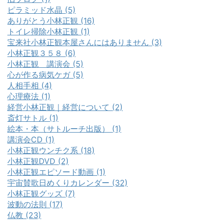
ピラミッド水晶 (5)
ありがとう小林正観 (16)
トイレ掃除小林正観 (1)
宝来社小林正観本屋さんにはありません (3)
小林正観３５８ (6)
小林正観 講演会 (5)
心が作る病気ケガ (5)
人相手相 (4)
心理療法 (1)
経営小林正観｜経営について (2)
斎灯サトル (1)
絵本・本（サトルーチ出版） (1)
講演会CD (1)
小林正観ウンチク系 (18)
小林正観DVD (2)
小林正観エピソード動画 (1)
宇宙賛歌日めくりカレンダー (32)
小林正観グッズ (7)
波動の法則 (17)
仏教 (23)