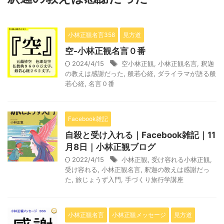
小林正観名言358
見方道
空-小林正観名言０番
2024/4/15
空小林正観
,
小林正観名言
,
釈迦
の教えは感謝だった
,
般若心経
,
ダライラマが語る般
若心経
,
名言０番
Facebook雑記
自殺と受け入れる｜Facebook雑記｜11
月8日｜小林正観ブログ
2022/4/15
小林正観
,
受け容れる小林正観
,
受け容れる
,
小林正観名言
,
釈迦の教えは感謝だっ
た
,
旅じょうず入門
,
手づくり旅行学講座
小林正観名言
小林正観メッセージ
見方道