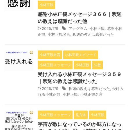
小林正観
感謝小林正観メッセージ３６６｜釈迦
の教えは感謝だった他
2025/7/9
アナグラム
,
小林正観
,
感謝小林
正観
,
小林正観名言
,
釈迦の教えは感謝だった
小林正観名言
小林正観エピソード
小林正観メッセージ
小林正観
仏教
受け入れる小林正観メッセージ３５９
｜釈迦の教えは感謝だった
2025/7/9
釈迦の教えは感謝だった
,
受け入
れる小林正観
,
小林正観
,
小林正観名言
小林正観メッセージ
見方道
小林正観
宇宙が敵になっているのか味方になっ