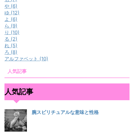
や (6)
ゆ (12)
よ (6)
ら (9)
り (10)
る (2)
れ (5)
ろ (8)
アルファベット (10)
人気記事
人気記事
腕スピリチュアルな意味と性格