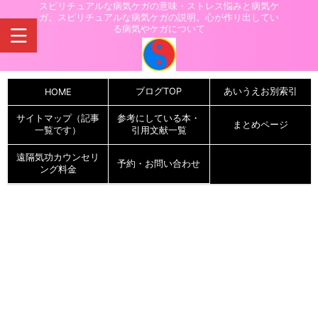
スピリチュアルな病気ケガの意味・ストレス悩みと病気ケ
ガ。スピリチュアルな病気ケガの説明。心が作り出してい
る病気やケガについて
ブログTOP
あいうえお別索引
HOME
サイトマップ（記事
参考にしている本・
まとめページ
一覧です）
引用文献一覧
遠隔気功カウンセリ
予約・お問い合わせ
ング料金