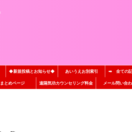
と
が
◆新規投稿とお知らせ◆
あいうえお別索引
➡ 全ての
まとめページ
遠隔気功カウンセリング料金
メール問い合わ