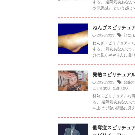
する。 遠隔気功あなん
や罪悪感』 という感じでし
ねんざスピリチュ
2026/2/23
部位
,
ねんざスピリチュアルな
する。 気功あなんです
分の見方ややり方に凝り固
発熱スピリチュア
2026/2/23
発熱ス
ュアル意味
,
全身
,
症状
発熱スピリチュアルな意
る。 遠隔気功あなんで
を上げて強い情熱に見える
側弯症スピリチュ