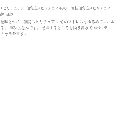
スピリチュアル
,
側弯症スピリチュアル意味
,
脊柱側弯症スピリチュア
病気
,
症状
意味と性格｜猫背スピリチュアル 心のストレスをゆるめてエネル
る。 気功あなんです。 意味するところを箇条書きで ※ポジティ
を箇条書き ...