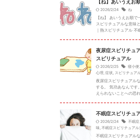
【ね】あいうえお
2026/2/24
ね
【ね】 あいうえお順で
スピリチュアルな意味と
｜熱スピリチュアル 不眠
夜尿症スピリチュ
スピリチュアル
2026/2/25
寝小便
心理
,
症状
,
スピリチュア
夜尿症スピリチュアルな
する。 気功あなんです
えられないことへの恐れ』 
不眠症スピリチュ
2026/2/24
不眠症
味
,
不眠症スピリチュアル
不眠症スピリチュアルな