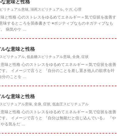
ルな意味と性格
ピリチュアル意味
,
溺死スピリチュアル
,
ケガ
,
心理
味と性格 心のストレスをゆるめてエネルギー＝気で症状を改善す
 意味するところを箇条書きで ※ポジティブなものネガティブなも
 病気やケ ...
アルな意味と性格
スピリチュアル
,
低血糖スピリチュアル意味
,
全身
,
症状
意味と性格 心のストレスをゆるめてエネルギー＝気で症状を改善
です。 イメージで言うと 『自分のことを差し置き他人の欲求を叶
分のことを ...
アルな意味と性格
スピリチュアル意味
,
全身
,
症状
,
低血圧スピリチュアル
意味と性格 心のストレスをゆるめてエネルギー＝気で症状を改善
です。 イメージで言うと 『自分は無能だと信じ込んでいる』 『や
る気をだ ...