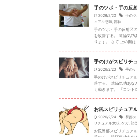
手のツボ・手の反
2026/2/23
手のツ
ュアル意味
,
部位
手のツボ・手の反射区の
を改善する。 遠隔気功
ります。 さて 上の図は 『
手のけがスピリチ
2026/2/23
手のケ
手のけがスピリチュアル
善する。 遠隔気功あな
く動きます。 『コントロ
お尻スピリチュア
2026/2/24
臀部ス
リチュアル意味
,
ケガ
,
部
お尻臀部スピリチュアル