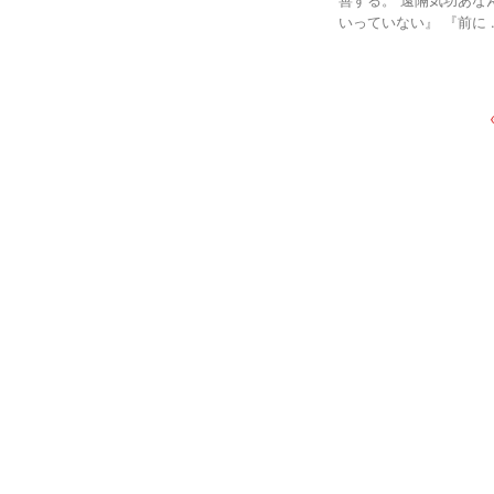
善する。 遠隔気功あな
いっていない』 『前に ..