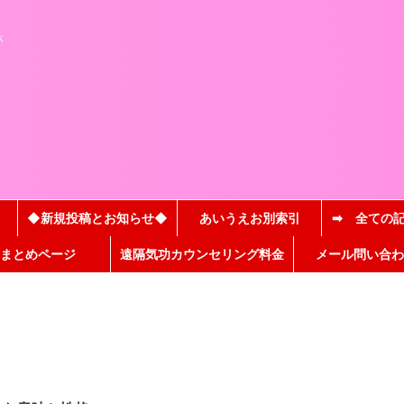
と
が
◆新規投稿とお知らせ◆
あいうえお別索引
➡ 全ての
まとめページ
遠隔気功カウンセリング料金
メール問い合わ