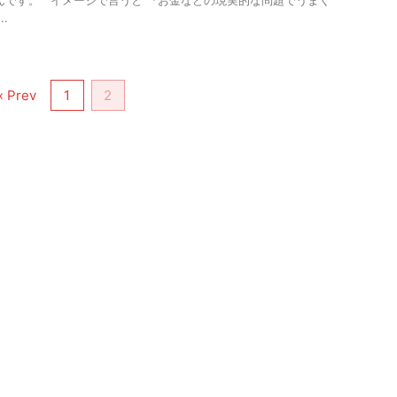
んです。 イメージで言うと 『お金などの現実的な問題でうまく
.
« Prev
1
2