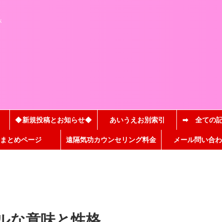
と
が
◆新規投稿とお知らせ◆
あいうえお別索引
➡ 全ての
まとめページ
遠隔気功カウンセリング料金
メール問い合わ
ルな意味と性格