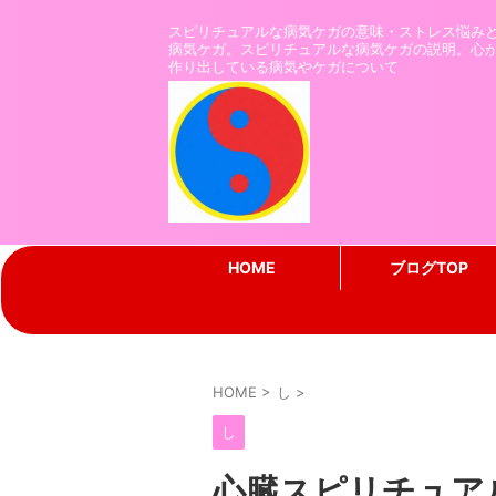
スピリチュアルな病気ケガの意味・ストレス悩み
病気ケガ。スピリチュアルな病気ケガの説明。心
作り出している病気やケガについて
HOME
ブログTOP
HOME
>
し
>
し
心臓スピリチュア