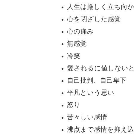
人生は厳しく立ち向
心を閉ざした感覚
心の痛み
無感覚
冷笑
愛されるに値しない
自己批判、自己卑下
平凡という思い
怒り
苦々しい感情
沸点まで感情を抑え