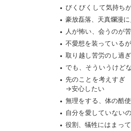
びくびくして気持ち
豪放磊落、天真爛漫に
人が怖い、会うのが
不愛想を装っている
取り越し苦労のし過
でも、そういうけど
先のことを考えすぎ
→安心したい
無理をする、体の酷使
自分を愛していない
役割、犠牲にはまっ