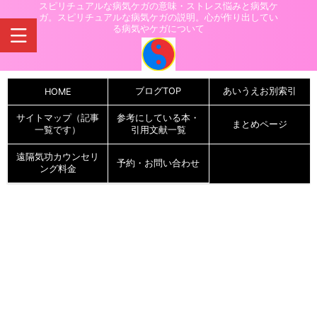
スピリチュアルな病気ケガの意味・ストレス悩みと病気ケ
ガ。スピリチュアルな病気ケガの説明。心が作り出してい
る病気やケガについて
ブログTOP
あいうえお別索引
HOME
サイトマップ（記事
参考にしている本・
まとめページ
一覧です）
引用文献一覧
遠隔気功カウンセリ
予約・お問い合わせ
ング料金