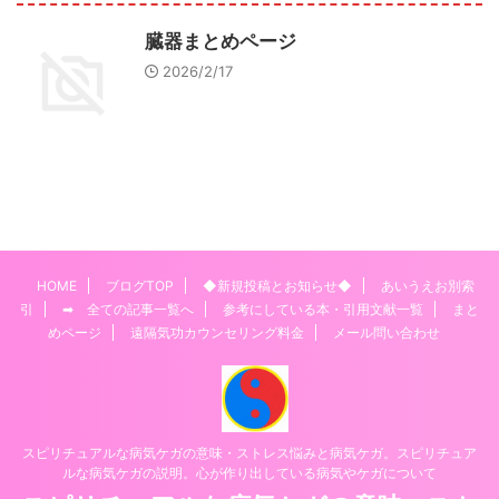
臓器まとめページ
2026/2/17
HOME
ブログTOP
◆新規投稿とお知らせ◆
あいうえお別索
引
➡ 全ての記事一覧へ
参考にしている本・引用文献一覧
まと
めページ
遠隔気功カウンセリング料金
メール問い合わせ
スピリチュアルな病気ケガの意味・ストレス悩みと病気ケガ。スピリチュア
ルな病気ケガの説明。心が作り出している病気やケガについて