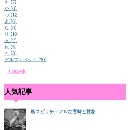
も (7)
や (6)
ゆ (12)
よ (6)
ら (9)
り (10)
る (2)
れ (5)
ろ (8)
アルファベット (10)
人気記事
人気記事
腕スピリチュアルな意味と性格