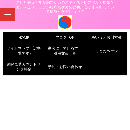
スピリチュアルな病気ケガの意味・ストレス悩みと病気ケ
ガ。スピリチュアルな病気ケガの説明。心が作り出してい
る病気やケガについて
ブログTOP
あいうえお別索引
HOME
サイトマップ（記事
参考にしている本・
まとめページ
一覧です）
引用文献一覧
遠隔気功カウンセリ
予約・お問い合わせ
ング料金