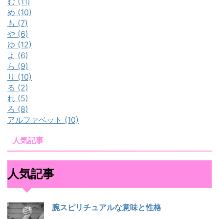
む (11)
め (10)
も (7)
や (6)
ゆ (12)
よ (6)
ら (9)
り (10)
る (2)
れ (5)
ろ (8)
アルファベット (10)
人気記事
人気記事
腕スピリチュアルな意味と性格