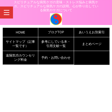
スピリチュアルな病気ケガの意味・ストレス悩みと病気ケ
ガ。スピリチュアルな病気ケガの説明。心が作り出してい
る病気やケガについて
ブログTOP
あいうえお別索引
HOME
サイトマップ（記事
参考にしている本・
まとめページ
一覧です）
引用文献一覧
遠隔気功カウンセリ
予約・お問い合わせ
ング料金