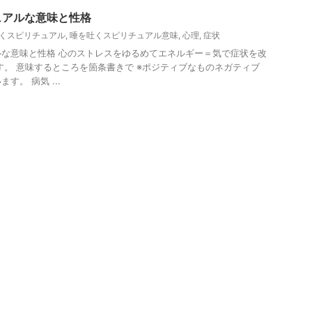
ュアルな意味と性格
くスピリチュアル
,
唾を吐くスピリチュアル意味
,
心理
,
症状
な意味と性格 心のストレスをゆるめてエネルギー＝気で症状を改
す。 意味するところを箇条書きで ※ポジティブなものネガティブ
す。 病気 ...