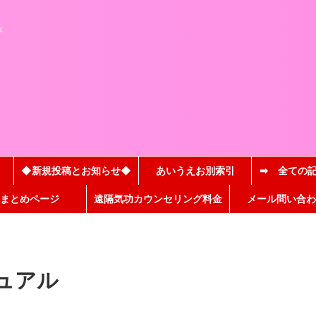
と
が
◆新規投稿とお知らせ◆
あいうえお別索引
➡ 全ての
まとめページ
遠隔気功カウンセリング料金
メール問い合わ
ュアル