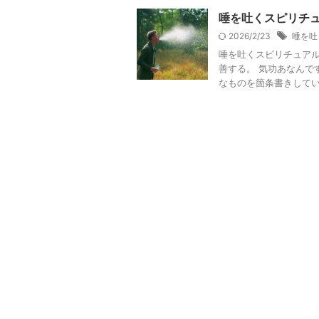
唾を吐くスピリチ
2026/2/23
唾を吐
唾を吐くスピリチュアル
善する。 気功あなんで
なものを箇条書きしていま