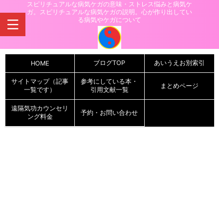
スピリチュアルな病気ケガの意味・ストレス悩みと病気ケ
ガ。スピリチュアルな病気ケガの説明。心が作り出してい
る病気やケガについて
ブログTOP
あいうえお別索引
HOME
サイトマップ（記事
参考にしている本・
まとめページ
一覧です）
引用文献一覧
遠隔気功カウンセリ
予約・お問い合わせ
ング料金