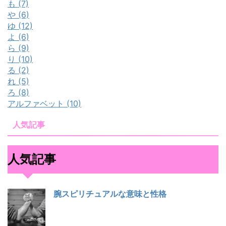
も (7)
や (6)
ゆ (12)
よ (6)
ら (9)
り (10)
る (2)
れ (5)
ろ (8)
アルファベット (10)
人気記事
人気記事
腕スピリチュアルな意味と性格