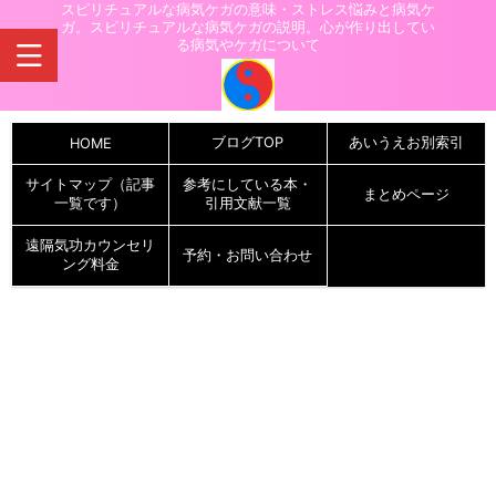
スピリチュアルな病気ケガの意味・ストレス悩みと病気ケ
ガ。スピリチュアルな病気ケガの説明。心が作り出してい
る病気やケガについて
ブログTOP
あいうえお別索引
HOME
サイトマップ（記事
参考にしている本・
まとめページ
一覧です）
引用文献一覧
遠隔気功カウンセリ
予約・お問い合わせ
ング料金