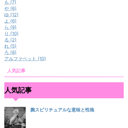
も (7)
や (6)
ゆ (12)
よ (6)
ら (9)
り (10)
る (2)
れ (5)
ろ (8)
アルファベット (10)
人気記事
人気記事
腕スピリチュアルな意味と性格