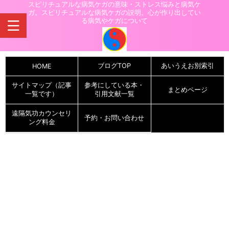
スピリチュアルな病気ケガの意味・ストレス悩みと病気ケ
ガ。スピリチュアルな病気ケガの説明。心が作り出してい
る病気やケガについて
ブログTOP
あいうえお別索引
HOME
サイトマップ（記事
参考にしている本・
まとめページ
一覧です）
引用文献一覧
遠隔気功カウンセリ
予約・お問い合わせ
ング料金