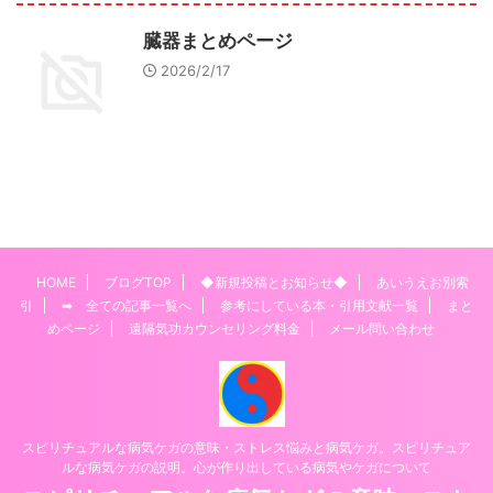
臓器まとめページ
2026/2/17
HOME
ブログTOP
◆新規投稿とお知らせ◆
あいうえお別索
引
➡ 全ての記事一覧へ
参考にしている本・引用文献一覧
まと
めページ
遠隔気功カウンセリング料金
メール問い合わせ
スピリチュアルな病気ケガの意味・ストレス悩みと病気ケガ。スピリチュア
ルな病気ケガの説明。心が作り出している病気やケガについて