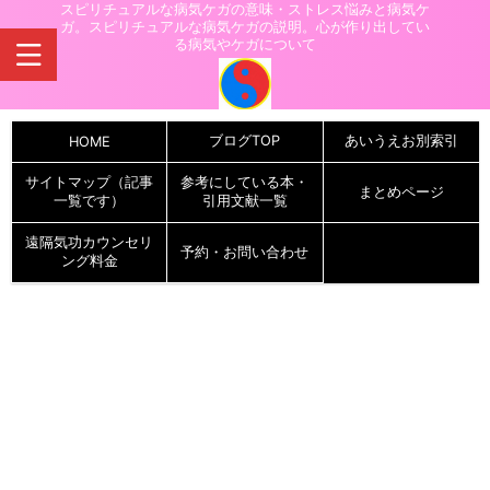
スピリチュアルな病気ケガの意味・ストレス悩みと病気ケ
ガ。スピリチュアルな病気ケガの説明。心が作り出してい
る病気やケガについて
ブログTOP
あいうえお別索引
HOME
サイトマップ（記事
参考にしている本・
まとめページ
一覧です）
引用文献一覧
遠隔気功カウンセリ
予約・お問い合わせ
ング料金