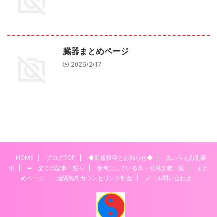
臓器まとめページ
2026/2/17
HOME
ブログTOP
◆新規投稿とお知らせ◆
あいうえお別索
引
➡ 全ての記事一覧へ
参考にしている本・引用文献一覧
まと
めページ
遠隔気功カウンセリング料金
メール問い合わせ