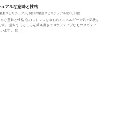
チュアルな意味と性格
鬱血スピリチュアル
,
胸部の鬱血スピリチュアル意味
,
部位
ルな意味と性格 心のストレスをゆるめてエネルギー＝気で症状を
です。 意味するところを箇条書きで ※ポジティブなものネガティ
ます。 病 ...