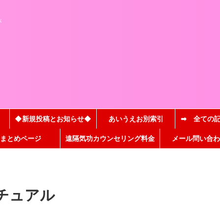
と
が
◆新規投稿とお知らせ◆
あいうえお別索引
➡ 全ての
まとめページ
遠隔気功カウンセリング料金
メール問い合わ
チュアル