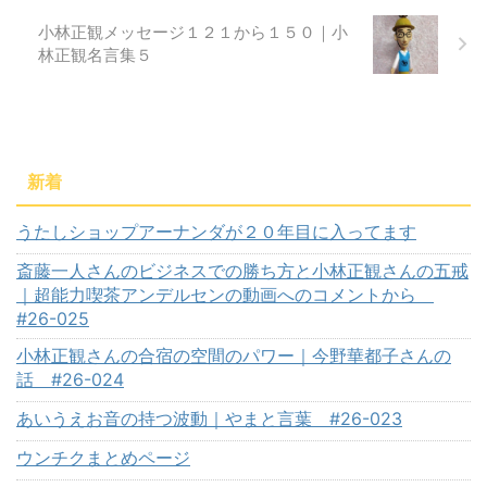
小林正観メッセージ１２１から１５０｜小
林正観名言集５
新着
うたしショップアーナンダが２０年目に入ってます
斎藤一人さんのビジネスでの勝ち方と小林正観さんの五戒
｜超能力喫茶アンデルセンの動画へのコメントから
#26-025
小林正観さんの合宿の空間のパワー｜今野華都子さんの
話 #26-024
あいうえお音の持つ波動｜やまと言葉 #26-023
ウンチクまとめページ