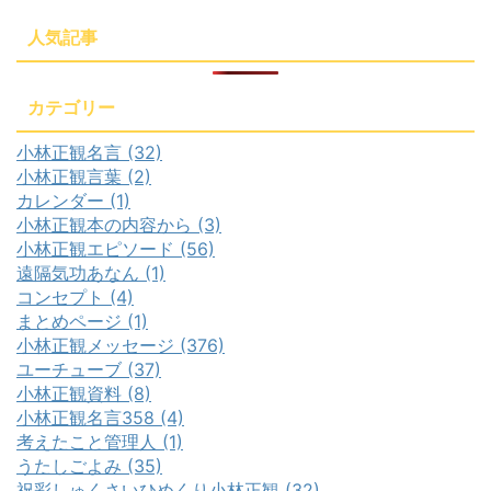
人気記事
カテゴリー
小林正観名言 (32)
小林正観言葉 (2)
カレンダー (1)
小林正観本の内容から (3)
小林正観エピソード (56)
遠隔気功あなん (1)
コンセプト (4)
まとめページ (1)
小林正観メッセージ (376)
ユーチューブ (37)
小林正観資料 (8)
小林正観名言358 (4)
考えたこと管理人 (1)
うたしごよみ (35)
祝彩しゅくさいひめくり小林正観 (32)