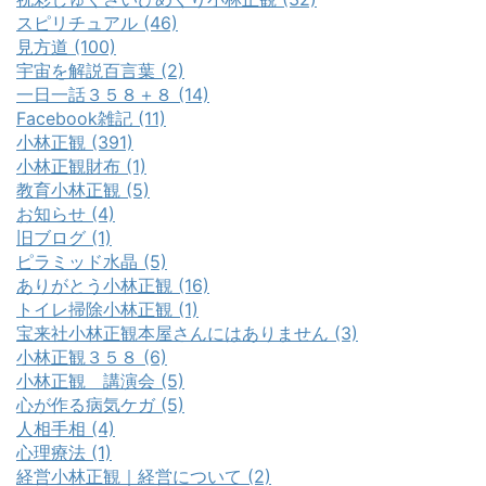
スピリチュアル (46)
見方道 (100)
宇宙を解説百言葉 (2)
一日一話３５８＋８ (14)
Facebook雑記 (11)
小林正観 (391)
小林正観財布 (1)
教育小林正観 (5)
お知らせ (4)
旧ブログ (1)
ピラミッド水晶 (5)
ありがとう小林正観 (16)
トイレ掃除小林正観 (1)
宝来社小林正観本屋さんにはありません (3)
小林正観３５８ (6)
小林正観 講演会 (5)
心が作る病気ケガ (5)
人相手相 (4)
心理療法 (1)
経営小林正観｜経営について (2)