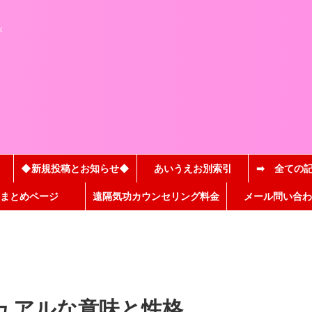
と
が
◆新規投稿とお知らせ◆
あいうえお別索引
➡ 全ての
まとめページ
遠隔気功カウンセリング料金
メール問い合わ
ュアルな意味と性格