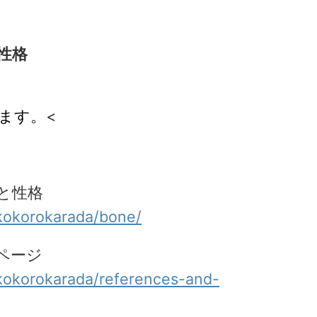
性格
ます。
<
と性格
kokorokarada/bone/
ページ
kokorokarada/references-and-