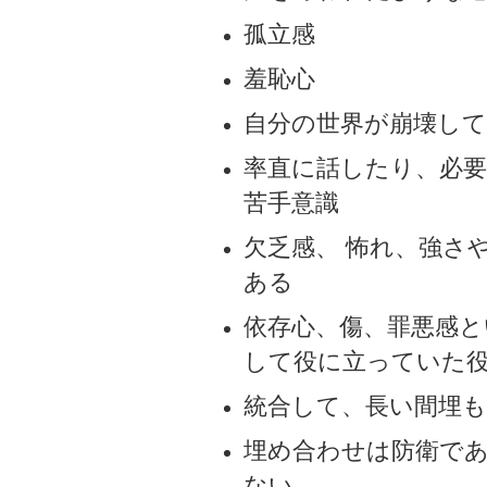
孤立感
羞恥心
自分の世界が崩壊し
率直に話したり、必
苦手意識
欠乏感、 怖れ、強さ
ある
依存心、傷、罪悪感
して役に立っていた
統合して、長い間埋
埋め合わせは防衛で
ない