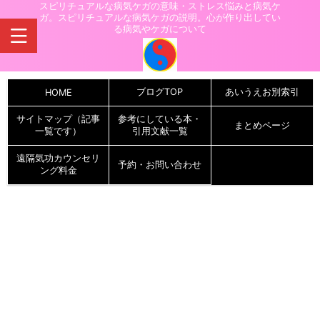
スピリチュアルな病気ケガの意味・ストレス悩みと病気ケ
ガ。スピリチュアルな病気ケガの説明。心が作り出してい
る病気やケガについて
ブログTOP
あいうえお別索引
HOME
サイトマップ（記事
参考にしている本・
まとめページ
一覧です）
引用文献一覧
遠隔気功カウンセリ
予約・お問い合わせ
ング料金