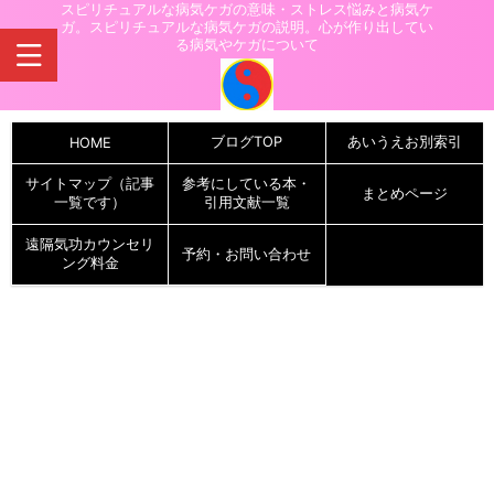
スピリチュアルな病気ケガの意味・ストレス悩みと病気ケ
ガ。スピリチュアルな病気ケガの説明。心が作り出してい
る病気やケガについて
ブログTOP
あいうえお別索引
HOME
サイトマップ（記事
参考にしている本・
まとめページ
一覧です）
引用文献一覧
遠隔気功カウンセリ
予約・お問い合わせ
ング料金