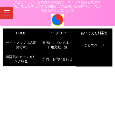
スピリチュアルな病気ケガの意味・ストレス悩みと病気ケ
ガ。スピリチュアルな病気ケガの説明。心が作り出してい
る病気やケガについて
ブログTOP
あいうえお別索引
HOME
サイトマップ（記事
参考にしている本・
まとめページ
一覧です）
引用文献一覧
遠隔気功カウンセリ
予約・お問い合わせ
ング料金