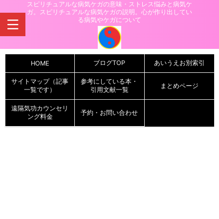
スピリチュアルな病気ケガの意味・ストレス悩みと病気ケ
ガ。スピリチュアルな病気ケガの説明。心が作り出してい
る病気やケガについて
ブログTOP
あいうえお別索引
HOME
サイトマップ（記事
参考にしている本・
まとめページ
一覧です）
引用文献一覧
遠隔気功カウンセリ
予約・お問い合わせ
ング料金