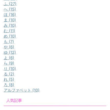
ふ (27)
へ (15)
ほ (16)
ま (10)
み (10)
む (11)
め (10)
も (7)
や (6)
ゆ (12)
よ (6)
ら (9)
り (10)
る (2)
れ (5)
ろ (8)
アルファベット (10)
人気記事