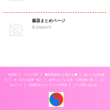
臓器まとめページ
2026/2/17
HOME
ブログTOP
◆新規投稿とお知らせ◆
あいうえお別索
引
➡ 全ての記事一覧へ
参考にしている本・引用文献一覧
まと
めページ
遠隔気功カウンセリング料金
メール問い合わせ