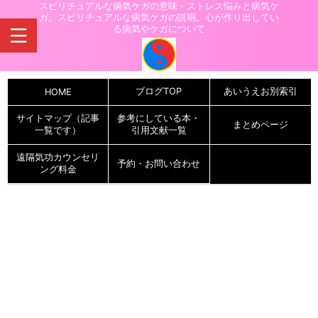
スピリチュアルな病気ケガの意味・ストレス悩みと病気ケ
ガ。スピリチュアルな病気ケガの説明。心が作り出してい
る病気やケガについて
ブログTOP
あいうえお別索引
HOME
サイトマップ（記事
参考にしている本・
まとめページ
一覧です）
引用文献一覧
遠隔気功カウンセリ
予約・お問い合わせ
ング料金