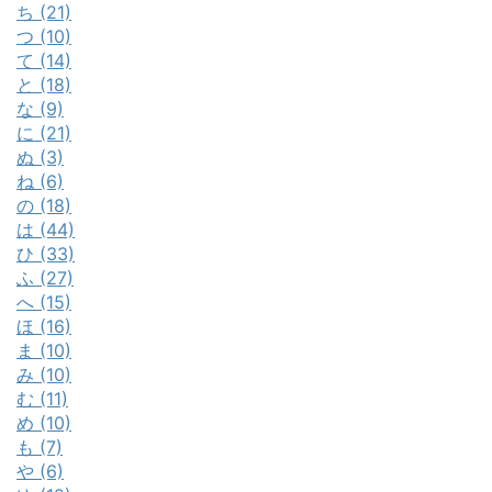
ち (21)
つ (10)
て (14)
と (18)
な (9)
に (21)
ぬ (3)
ね (6)
の (18)
は (44)
ひ (33)
ふ (27)
へ (15)
ほ (16)
ま (10)
み (10)
む (11)
め (10)
も (7)
や (6)