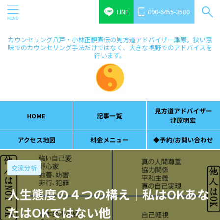
LINE
090-6455-3580
カウンセリング八戸・小林正観直伝の見方道アドバイザー津原。狭い意
味でのカウンセリング手法だけではなく、大きな視野でのアドバイスを
行います。
見方道アドバイザー
HOME
記事一覧
津原明宏
アクセス地図
料金メニュー
◆予約/お問い合わせ
交流分析
人生態度の４つの構え｜私はOKあな
たはOKではない他