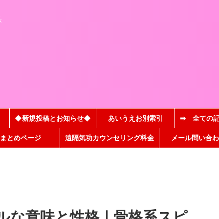
と
が
◆新規投稿とお知らせ◆
あいうえお別索引
➡ 全ての
まとめページ
遠隔気功カウンセリング料金
メール問い合わ
ルな意味と性格｜骨格系スピ