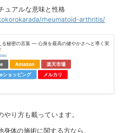
チュアルな意味と性格
okorokarada/rheumatoid-arthritis/
える秘密の言葉 ― 心身を最高の健やかさへと導く実
ド
inker
le
Amazon
楽天市場
ooショッピング
メルカリ
のやり方も載っています。
他身体の施術に関する方なら、