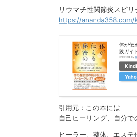
リウマチ性関節炎スピリ
https://ananda358.com/k
体が伝
践ガイ
created by
R
Kind
Yah
引用元：この本には
自己ヒーリング、自分で
ヒーラー、整体、エステ