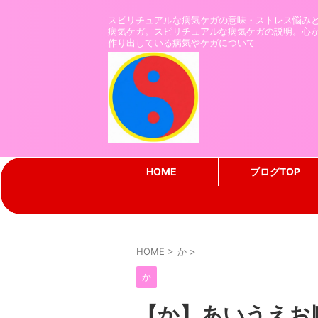
スピリチュアルな病気ケガの意味・ストレス悩み
病気ケガ。スピリチュアルな病気ケガの説明。心
作り出している病気やケガについて
HOME
ブログTOP
HOME
>
か
>
か
【か】あいうえお