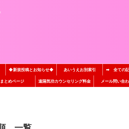
と
が
◆新規投稿とお知らせ◆
あいうえお別索引
➡ 全ての
まとめページ
遠隔気功カウンセリング料金
メール問い合わ
順 一覧